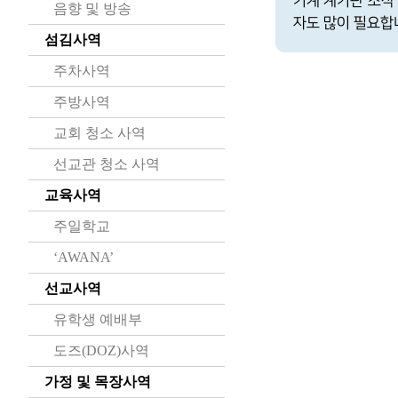
기계 계기판 조작
음향 및 방송
자도 많이 필요합
섬김사역
주차사역
주방사역
교회 청소 사역
선교관 청소 사역
교육사역
주일학교
‘AWANA’
선교사역
유학생 예배부
도즈(DOZ)사역
가정 및 목장사역