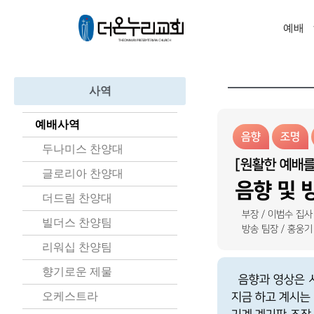
예배
사역
예배사역
음향
조명
두나미스 찬양대
[원활한 예배를
글로리아 찬양대
음향 및 
더드림 찬양대
부장 / 이범수 집사
빌더스 찬양팀
방송 팀장 / 홍웅
리워십 찬양팀
향기로운 제물
음향과 영상은 사
오케스트라
지금 하고 계시는