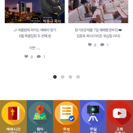
🌙 여름밤에 퍼지는 예배의 향기
향기로운제물 7일 예배풍경🫶🏻❤️
8월 특별집회 두 번째 밤
임종욱 목사(더리즌 워십팀 리더)
8
1
...
이번
8
1
예배시간
찾아
주보
주일
교회