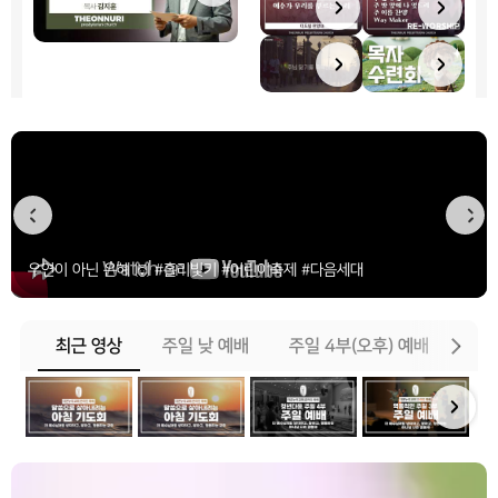
우연이 아닌 은혜 🙌 #홀리빛키 #어린이축제 #다음세대
최근 영상
주일 낮 예배
주일 4부(오후) 예배
수요