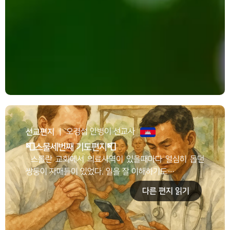
선교편지
오경섭 안병이 선교사
ㅣ
📮스물세번째 기도편지📮
스롤란 교회에서 의료사역이 있을때마다 열심히 돕던
쌍둥이 자매들이 있었다. 일을 잘 이해하기도…
다른 편지 읽기