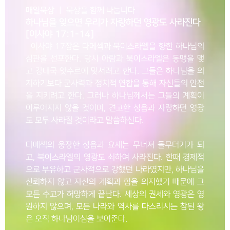
매일묵상
ㅣ 묵상을 함께 나눕니다
하나님을 잊으면 우리가 자랑하던 영광도 사라진다
[이사야 17:1-14]
이사야 17장은 다메섹과 북이스라엘을 향한 하나님의
심판을 선포한다. 당시 아람과 북이스라엘은 동맹을 맺
고 강대국 앗수르에 맞서려고 한다. 그들은 하나님을 의
지하기보다 군사력과 정치적 연합을 통해 자신들의 안전
을 지키려고 한다. 그러나 하나님께서는 그들의 계획이
이루어지지 않을 것이며, 견고한 성읍과 자랑하던 영광
도 모두 사라질 것이라고 말씀하신다.
다메섹의 웅장한 성읍과 요새는 무너져 돌무더기가 되
고, 북이스라엘의 영광도 쇠하여 사라진다. 한때 경제적
으로 부유하고 군사적으로 강했던 나라였지만, 하나님을
신뢰하지 않고 자신의 계획과 힘을 의지했기 때문에 그
모든 수고가 허망하게 끝난다. 세상의 권세와 영광은 영
원하지 않으며, 모든 나라와 역사를 다스리시는 참된 왕
은 오직 하나님이심을 보여준다.