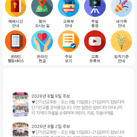
예배시간
찾아
교육부
주일
새가족
안내
오시는 길
안내
풍경
안내
온라인
온라인
주보
교회
임직기준
행정서비스
헌금
보기
유튜브
안내
교회소식
2026년 8월 9일 주보
♥단기선교후원 – 오는 8월 15일(토)~21(금)까지 캄보디아
단기선교를 준비중입니다. 이번 일정은 캄보디아 라타나끼
리 지역의 마을을 순회하며 이린이, 의료, 미용사역을
2026년 8월 2일 주보
♥단기선교후원 – 오는 8월 15일(토)~21(금)까지 캄보디아