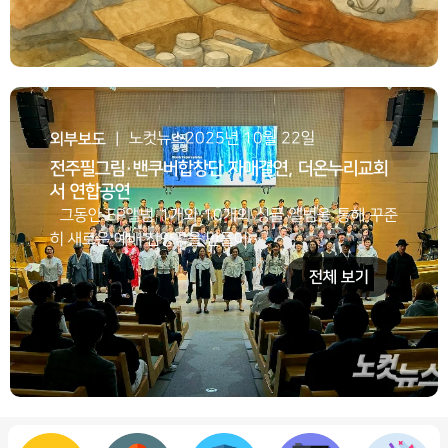
외부보도
노컷뉴스
2025년 10월 22일
ㅣ
전주필그림·밴쿠버합창단 자매결연, 더온누리교회
서 연합공연
그동안 EP앨범 1개와 10개의 싱글 앨범을 통해 꾸준
히 새로운 예배 찬양곡을 만들어…
전체 보기