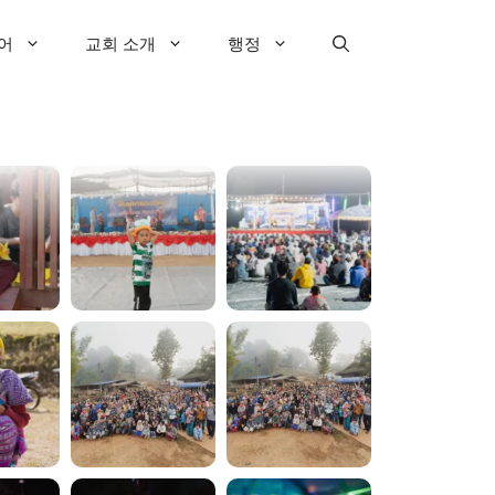
어
교회 소개
행정