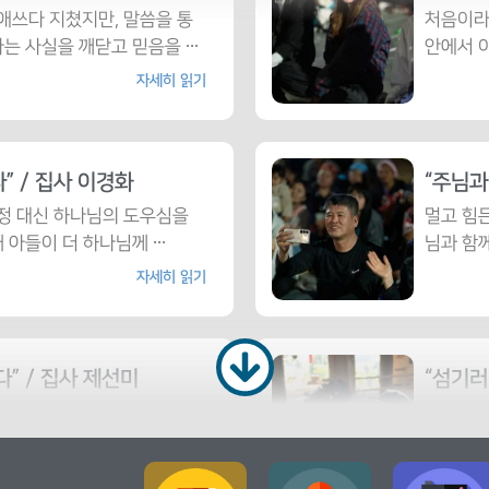
애쓰다 지쳤지만, 말씀을 통
처음이라
다는 사실을 깨닫고 믿음을 ⋯
안에서 
동체의 기쁨을 배우다
:47
자세히 읽기
와 보면 압니다
:00
보람을 얻다
:55
” / 집사 이경화
“주님과
정 대신 하나님의 도우심을
멀고 힘
혜를 입다
:45
해 아들이 더 하나님께 ⋯
님과 함께
자세히 읽기
감사가 시작되었다
:39
” / 집사 제선미
“섬기러
며 내 생각과 고집을 내려놓
아이를 
살아가야 함을 다시 깊이 ⋯
배와 섬
고 ⋯