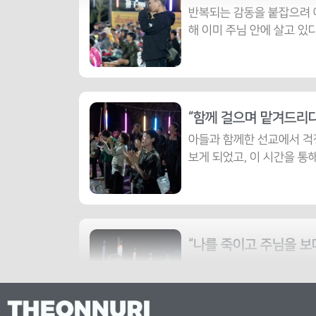
반복되는 감동을 붙잡으려 
해 이미 주님 안에 살고 있
김유성 청년 / 옛사람을 깨뜨리고 공
0
최요셉 집사 / 20년의 동행, 여전히 
2
최한준 집사 / 불편함을 넘어 더 큰 
0
“함께 걸으며 맡겨드리다
아들과 함께한 선교에서 걱
황강현 학생 / 옛사람의 옷을 벗고 은
0
보게 되었고, 이 시간을 통
김은강 청년 / 당연함이 사라지자 
0
“나를 죽이고 주님을 보다
선교사님의 길을 함께 걸으
고, 주님의 뜻과 시선으로 