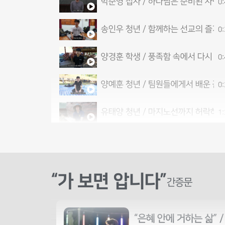
박준영 집사 / 하나님은 준비된 사람
0
송인우 청년 / 함께하는 선교의 즐거
0
양경훈 학생 / 풍족함 속에서 다시 
0
양예훈 청년 / 팀원들에게서 배운 끈
0
유태양 청년 / 마지노선까지 허락하시
1
이남숙 집사 / 삶의 중심을 하나님께
1
이성호 청년 / 불안 속에서 찾은 새로
0
“가 보면 압니다”
간증문
이예은 청년 / 함께 이겨내며 더 단
0
“은혜 안에 거하는 삶” 
정재훈 집사 / 아침 말씀으로 시작하
0