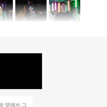
씀 앞에서 그
힘들어서 포기하고 싶을 때