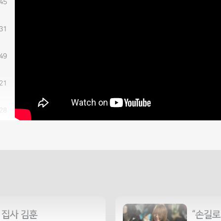
이 아니라 순종하는 사람을 쓰신다
:45
움
:31
배우는 예배의 태도
:49
기와 도전
:21
는 하나님과 함께 걷는 길
:28
 돌리는 터닝포인트
:21
운 방향
:30
단해진 공동체
:39
/ 집사 김훈
“손길로
는 삶의 변화
:53