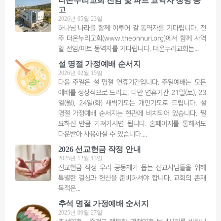
더온누리교회 전임 및 파트 교역자 청빙 공
고
2026년 05월 23일
하나님 나라를 함께 이루어 갈 동역자를 기다립니다. 전
주 더온누리교회(www.theonnuri.org)에서 함께 사역
할 전임/파트 동역자를 기다립니다. 더온누리교회는
설 명절 가정예배 순서지
2026년 02월 15일
다음 주일은 설 명절 연휴기간입니다. 주일예배는 모든
예배를 정상적으로 드리고, 다만 연휴기간 21일(토), 23
일(월), 24일(화) 새벽기도는 개인기도로 드립니다. 설
명절 가정예배 순서지는 현관에 비치되어 있습니다. 필
요하신 만큼 가져가시면 됩니다. 홈페이지를 통해서도
다운받아 사용하실 수 있습니다.
2026 선교헌금 작정 안내
2025년 12월 13일
선교헌금 작정 우리 공동체가 돕는 선교사님들을 위해
특별한 결심과 헌신을 준비하셔야 합니다. 교회의 존재
목적은
추석 명절 가정예배 순서지
2025년 09월 27일