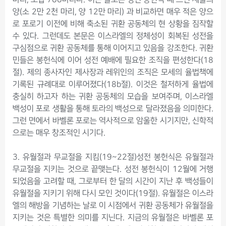
양(소 2만 2천 마리, 양 12만 마리) 과 비교하면 매우 적은 양으
로 포로기 이전에 비해 축소된 귀환 공동체의 현 상황을 짐작할
수 있다. 그런데도 본문은 이스라엘의 정체성이 회복된 성전을
구심점으로 귀환 공동체를 통해 이어지고 있음을 강조한다. 귀환
민들은 봉헌식에 이어 성전 예배에 필요한 조직을 편성한다(18
절). 제의 종사자인 제사장과 레위인의 조직은 모세의 율법책에
기록된 규례대로 이루어졌다(18b절). 이것은 철저하게 율법에
충실히 하고자 하는 귀환 공동체의 모습을 보여주며, 이스라엘
백성이 포로 생활을 통해 토라의 백성으로 달라졌음을 의미한다.
그런 면에서 바벨론 포로는 역사적으로 암울한 시기지만, 신학적
으로는 매우 창조적인 시기다.
3. 유월절과 무교절을 지킴(19~22절)성전 봉헌식은 유월절과
무교절을 지키는 것으로 끝맺는다. 성전 봉헌식이 12월에 거행
되었음을 고려할 때, 그로부터 한 달의 시간이 지난 후 백성들이
유월절을 지키기 위해 다시 모인 것이다(19절). 유월절은 이스라
엘의 해방을 기념하는 날로 이 시점에서 귀환 공동체가 유월절을
지키는 것은 특별한 의미를 지닌다. 지금의 유월절은 바벨론 포