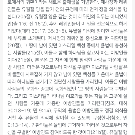
로에서의 귀환이라는 새로운 출애굽을 기념한다. 제사장과 레위
인들은 유월절 양을 잡기 전의 규정에 따라 먼저 정결 의식을 행
한다(20a절). 유월절 양을 잡는 것이 레위인의 직무는 아니었지
만(출 1:6; 신 16:2), 후에 레위인들이 이 일을 전문적으로 하게
되었다(대하 30:17; 35:3~6). 유월절 의식에 참여한 사람들은
세 부류로 소개된다. 제사장과 레위인을 중심으로 한 귀환민들
(20절), 그 땅에 남아 있던 이스라엘 백성 중에서 율법에 충성하
는 사람들(21a절), 이들과 함께 하나님을 찾고자 하는 이방인들
이다(21b절). 본문은 그 자리에 함께 참석한 사람들 가운데 ‘이
방 사람의 더러운 것으로부터 자신을 구별한 이스라엘 사람들’은
바벨론에 사로잡혀 가지 않고 남아 있던 백성들 가운데서 율법에
따라 하나님을 섬기기로 결단한 사람들을 가리킨다. 이들은 이방
사람들의 문화와 종교에 동화되었던 ‘그 땅의 사람들’과 구별된
다. 그리고 ‘이스라엘의 하나님 여호와를 찾는 자들’은 그곳에 살
던 사람들 가운데 개종한 이방인들을 가리킨다(참조, 대하
30:18~19; 민 9:14). 구약의 율법은 이방인들도 정결 의식을
거친 후 유월절 의식에 참여할 수 있도록 규정한다(참조, 민
9:13~14). 귀환민들은 율법에 근거하여 ‘더러운 것으로부터 자
신을 구별한’ 이방인도 참여하도록 한 것이다(21b절). 유월절 행