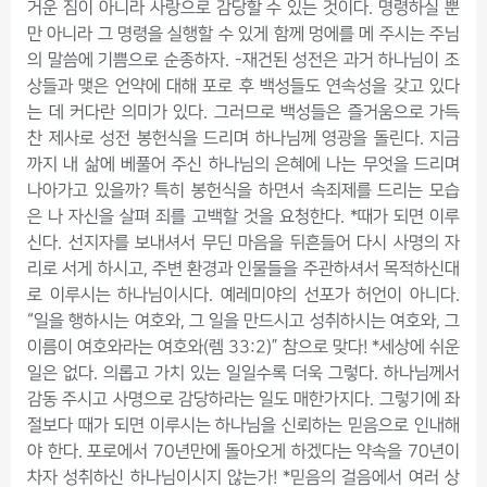
거운 짐이 아니라 사랑으로 감당할 수 있는 것이다. 명령하실 뿐
만 아니라 그 명령을 실행할 수 있게 함께 멍에를 메 주시는 주님
의 말씀에 기쁨으로 순종하자. -재건된 성전은 과거 하나님이 조
상들과 맺은 언약에 대해 포로 후 백성들도 연속성을 갖고 있다
는 데 커다란 의미가 있다. 그러므로 백성들은 즐거움으로 가득
찬 제사로 성전 봉헌식을 드리며 하나님께 영광을 돌린다. 지금
까지 내 삶에 베풀어 주신 하나님의 은혜에 나는 무엇을 드리며
나아가고 있을까? 특히 봉헌식을 하면서 속죄제를 드리는 모습
은 나 자신을 살펴 죄를 고백할 것을 요청한다. *때가 되면 이루
신다. 선지자를 보내셔서 무딘 마음을 뒤흔들어 다시 사명의 자
리로 서게 하시고, 주변 환경과 인물들을 주관하셔서 목적하신대
로 이루시는 하나님이시다. 예레미야의 선포가 허언이 아니다.
“일을 행하시는 여호와, 그 일을 만드시고 성취하시는 여호와, 그
이름이 여호와라는 여호와(렘 33:2)” 참으로 맞다! *세상에 쉬운
일은 없다. 의롭고 가치 있는 일일수록 더욱 그렇다. 하나님께서
감동 주시고 사명으로 감당하라는 일도 매한가지다. 그렇기에 좌
절보다 때가 되면 이루시는 하나님을 신뢰하는 믿음으로 인내해
야 한다. 포로에서 70년만에 돌아오게 하겠다는 약속을 70년이
차자 성취하신 하나님이시지 않는가! *믿음의 걸음에서 여러 상