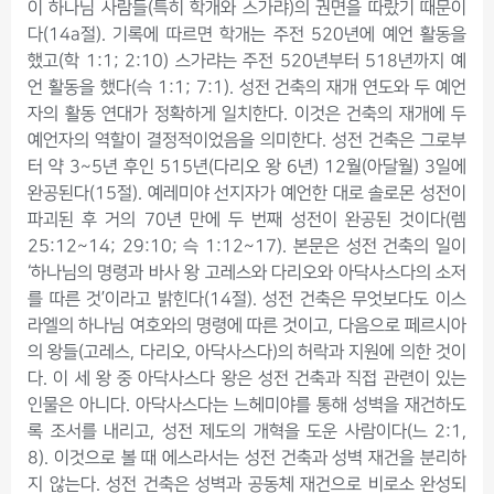
이 하나님 사람들(특히 학개와 스가랴)의 권면을 따랐기 때문이
다(14a절). 기록에 따르면 학개는 주전 520년에 예언 활동을
했고(학 1:1; 2:10) 스가랴는 주전 520년부터 518년까지 예
언 활동을 했다(슥 1:1; 7:1). 성전 건축의 재개 연도와 두 예언
자의 활동 연대가 정확하게 일치한다. 이것은 건축의 재개에 두
예언자의 역할이 결정적이었음을 의미한다. 성전 건축은 그로부
터 약 3~5년 후인 515년(다리오 왕 6년) 12월(아달월) 3일에
완공된다(15절). 예레미야 선지자가 예언한 대로 솔로몬 성전이
파괴된 후 거의 70년 만에 두 번째 성전이 완공된 것이다(렘
25:12~14; 29:10; 슥 1:12~17). 본문은 성전 건축의 일이
‘하나님의 명령과 바사 왕 고레스와 다리오와 아닥사스다의 소저
를 따른 것’이라고 밝힌다(14절). 성전 건축은 무엇보다도 이스
라엘의 하나님 여호와의 명령에 따른 것이고, 다음으로 페르시아
의 왕들(고레스, 다리오, 아닥사스다)의 허락과 지원에 의한 것이
다. 이 세 왕 중 아닥사스다 왕은 성전 건축과 직접 관련이 있는
인물은 아니다. 아닥사스다는 느헤미야를 통해 성벽을 재건하도
록 조서를 내리고, 성전 제도의 개혁을 도운 사람이다(느 2:1,
8). 이것으로 볼 때 에스라서는 성전 건축과 성벽 재건을 분리하
지 않는다. 성전 건축은 성벽과 공동체 재건으로 비로소 완성되