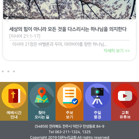
세워질 제단과 기둥, 사라질 의지하던 모든 것
[이사야 19:16-20:6]
19:16-25 애굽의 변화와 장차 임할 구원 20:1...
자세히 보기 >>
예배시간
찾아
주보
주일
교회
안내
오시는 길
보기
풍경
유튜브
(54859) 전라북도 전주시 덕진구 만성동로 84-9
Tel 063-211-1324, 1325
Copyright 2019 더온누리교회 All rights reserved