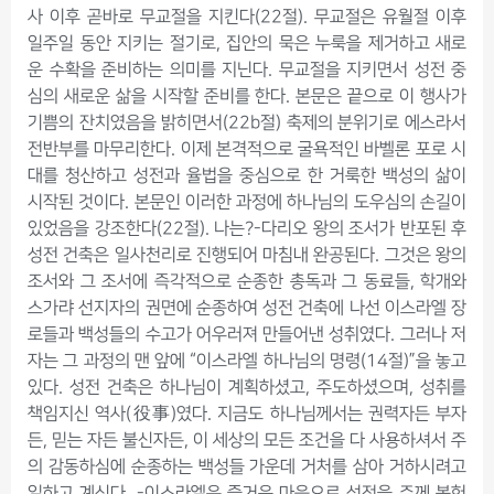
사 이후 곧바로 무교절을 지킨다(22절). 무교절은 유월절 이후
일주일 동안 지키는 절기로, 집안의 묵은 누룩을 제거하고 새로
운 수확을 준비하는 의미를 지닌다. 무교절을 지키면서 성전 중
심의 새로운 삶을 시작할 준비를 한다. 본문은 끝으로 이 행사가
기쁨의 잔치였음을 밝히면서(22b절) 축제의 분위기로 에스라서
전반부를 마무리한다. 이제 본격적으로 굴욕적인 바벨론 포로 시
대를 청산하고 성전과 율법을 중심으로 한 거룩한 백성의 삶이
시작된 것이다. 본문인 이러한 과정에 하나님의 도우심의 손길이
있었음을 강조한다(22절). 나는?-다리오 왕의 조서가 반포된 후
성전 건축은 일사천리로 진행되어 마침내 완공된다. 그것은 왕의
조서와 그 조서에 즉각적으로 순종한 총독과 그 동료들, 학개와
스가랴 선지자의 권면에 순종하여 성전 건축에 나선 이스라엘 장
로들과 백성들의 수고가 어우러져 만들어낸 성취였다. 그러나 저
자는 그 과정의 맨 앞에 “이스라엘 하나님의 명령(14절)”을 놓고
있다. 성전 건축은 하나님이 계획하셨고, 주도하셨으며, 성취를
책임지신 역사(役事)였다. 지금도 하나님께서는 권력자든 부자
든, 믿는 자든 불신자든, 이 세상의 모든 조건을 다 사용하셔서 주
의 감동하심에 순종하는 백성들 가운데 거처를 삼아 거하시려고
일하고 계신다. -이스라엘은 즐거운 마음으로 성전을 주께 봉헌