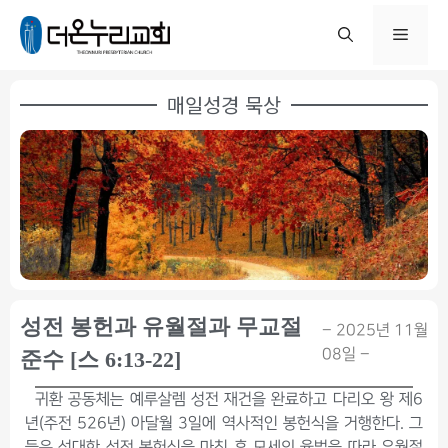
매일성경 묵상
성전 봉헌과 유월절과 무교절
– 2025년 11월
08일 –
준수 [스 6:13-22]
귀환 공동체는 예루살렘 성전 재건을 완료하고 다리오 왕 제6
년(주전 526년) 아달월 3일에 역사적인 봉헌식을 거행한다. 그
들은 성대한 성전 봉헌식을 마친 후 모세의 율법을 따라 유월절